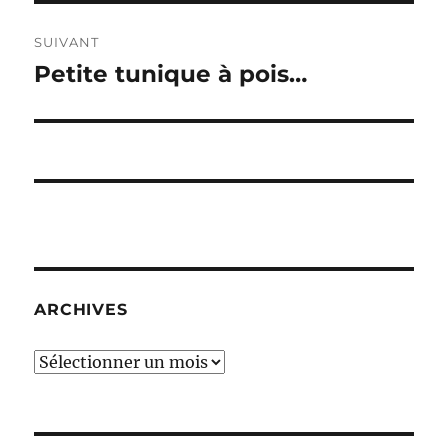
SUIVANT
Petite tunique à pois…
Publication
suivante :
ARCHIVES
Archives