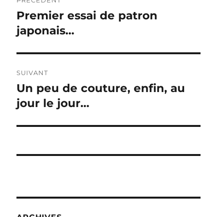
PRÉCÉDENT
de
Premier essai de patron
Publication
précédente :
japonais…
l’article
SUIVANT
Un peu de couture, enfin, au
Publication
suivante :
jour le jour…