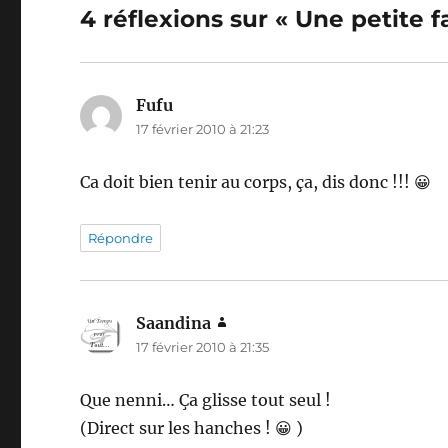
4 réflexions sur « Une petite 
Fufu
dit :
17 février 2010 à 21:23
Ca doit bien tenir au corps, ça, dis donc !!! 😀
Répondre
Saandina
dit :
17 février 2010 à 21:35
Que nenni… Ça glisse tout seul !
(Direct sur les hanches ! 😀 )