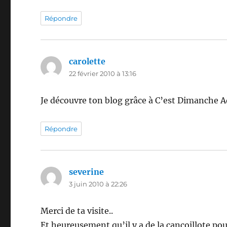
Répondre
carolette
dit :
22 février 2010 à 13:16
Je découvre ton blog grâce à C’est Dimanche Ad
Répondre
severine
dit :
3 juin 2010 à 22:26
Merci de ta visite..
Et heureusement qu’il y a de la cancoillote po