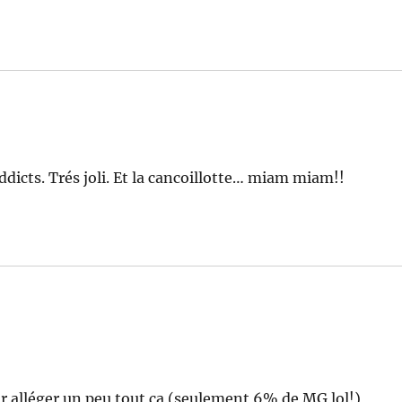
dicts. Trés joli. Et la cancoillotte… miam miam!!
ur alléger un peu tout ça (seulement 6% de MG lol!)