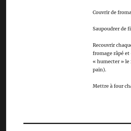
Couvrir de froma
Saupoudrer de fin
Recouvrir chaque
fromage râpé et
« humecter » le 
pain).
Mettre à four c