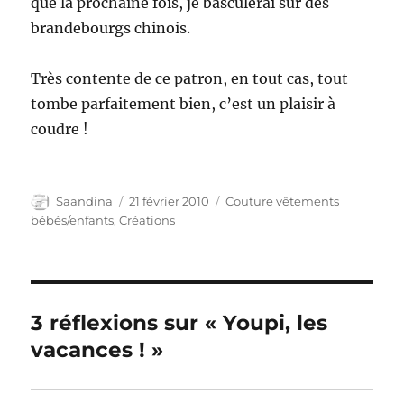
que la prochaine fois, je basculerai sur des
brandebourgs chinois.
Très contente de ce patron, en tout cas, tout
tombe parfaitement bien, c’est un plaisir à
coudre !
Auteur
Publié
Catégories
Saandina
21 février 2010
Couture vêtements
le
bébés/enfants
,
Créations
3 réflexions sur « Youpi, les
vacances ! »