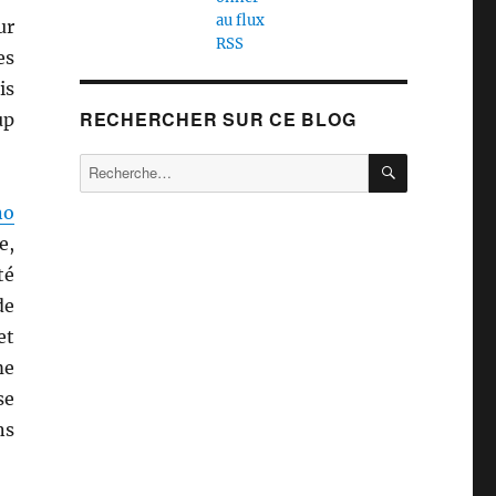
ur
es
is
RECHERCHER SUR CE BLOG
up
RECHERCH
Recherche
pour :
no
e,
té
de
et
me
se
ns