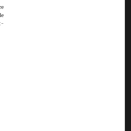
re
le
t-