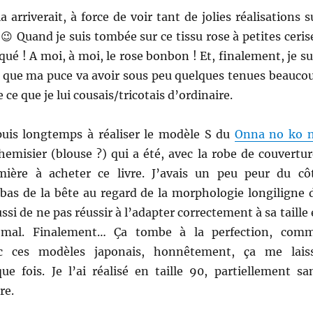
a arriverait, à force de voir tant de jolies réalisations s
😉 Quand je suis tombée sur ce tissu rose à petites ceris
aqué ! A moi, à moi, le rose bonbon ! Et, finalement, je su
se que ma puce va avoir sous peu quelques tenues beauco
e ce que je lui cousais/tricotais d’ordinaire.
puis longtemps à réaliser le modèle S du
Onna no ko 
chemisier (blouse ?) qui a été, avec la robe de couvertur
emière à acheter ce livre. J’avais un peu peur du cô
 bas de la bête au regard de la morphologie longiligne 
si de ne pas réussir à l’adapter correctement à sa taille 
mal. Finalement… Ça tombe à la perfection, com
ec ces modèles japonais, honnêtement, ça me lais
ue fois. Je l’ai réalisé en taille 90, partiellement sa
re.