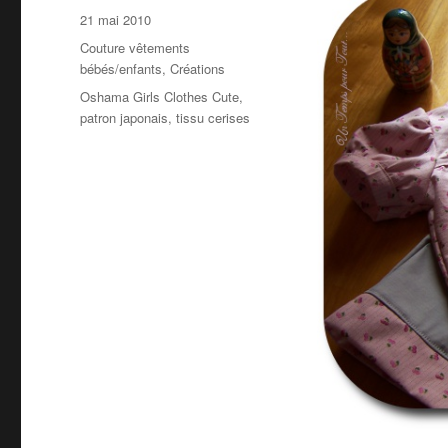
Publié
21 mai 2010
le
Catégories
Couture vêtements
bébés/enfants
,
Créations
Étiquettes
Oshama Girls Clothes Cute
,
patron japonais
,
tissu cerises