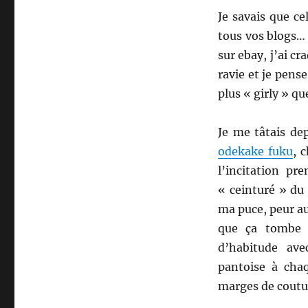
Je savais que cel
tous vos blogs… 
sur ebay, j’ai cr
ravie et je pen
plus « girly » qu
Je me tâtais de
odekake fuku
, 
l’incitation pr
« ceinturé » du
ma puce, peur aus
que ça tombe 
d’habitude av
pantoise à chaq
marges de coutu