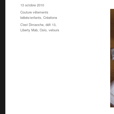
Publié
13 octobre 2010
le
Catégories
Couture vêtements
bébés/enfants
,
Créations
Étiquettes
C'est Dimanche
,
défi 13
,
Liberty Mab
,
Oslo
,
velours