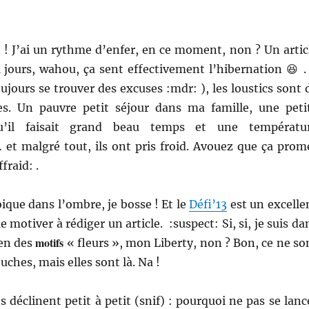
 ! J’ai un rythme d’enfer, en ce moment, non ? Un artic
1 jours, wahou, ça sent effectivement l’hibernation 😆 .
jours se trouver des excuses :mdr: ), les loustics sont 
s. Un pauvre petit séjour dans ma famille, une peti
qu’il faisait grand beau temps et une températu
 et malgré tout, ils ont pris froid. Avouez que ça prom
fraid: .
ique dans l’ombre, je bosse ! Et le
Défi’13
est un excelle
 motiver à rédiger un article. :suspect: Si, si, je suis da
motifs
ien des
« fleurs », mon Liberty, non ? Bon, ce ne so
uches, mais elles sont là. Na !
 déclinent petit à petit (snif) : pourquoi ne pas se lanc