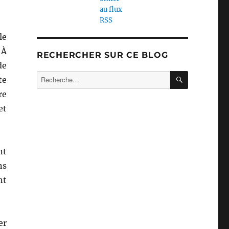
le
 À
RECHERCHER SUR CE BLOG
de
RECHERC
Recherche
te
pour :
re
et
nt
ns
nt
er