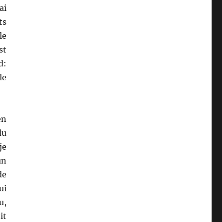
ai
ts
le
st
d:
le
en
du
je
un
de
ui
u,
it