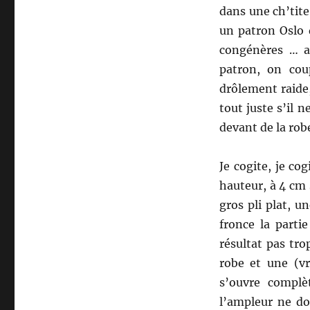
dans une ch’tit
un patron Oslo 
congénères … ad
patron, on cou
drôlement raide,
tout juste s’il n
devant de la rob
Je cogite, je co
hauteur, à 4 cm 
gros pli plat, u
fronce la parti
résultat pas tro
robe et une (v
s’ouvre complè
l’ampleur ne do