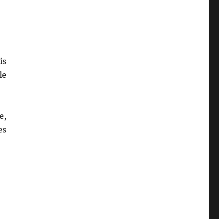
is
le
e,
es