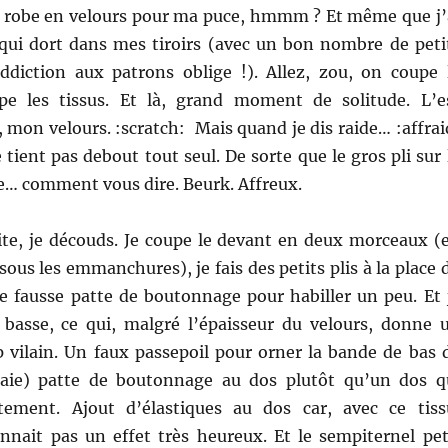
e robe en velours pour ma puce, hmmm ? Et même que j’
qui dort dans mes tiroirs (avec un bon nombre de peti
diction aux patrons oblige !). Allez, zou, on coupe 
pe les tissus. Et là, grand moment de solitude. L’e
 mon velours. :scratch: Mais quand je dis raide… :affrai
e tient pas debout tout seul. De sorte que le gros pli sur 
e… comment vous dire. Beurk. Affreux.
gite, je découds. Je coupe le devant en deux morceaux (
sous les emmanchures), je fais des petits plis à la place 
ne fausse patte de boutonnage pour habiller un peu. Et 
e basse, ce qui, malgré l’épaisseur du velours, donne 
p vilain. Un faux passepoil pour orner la bande de bas 
raie) patte de boutonnage au dos plutôt qu’un dos q
tement. Ajout d’élastiques au dos car, avec ce tiss
nnait pas un effet très heureux. Et le sempiternel pet