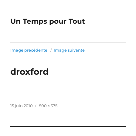
Un Temps pour Tout
Image précédente
Image suivante
droxford
Publié
Taille
15 juin 2010
500 × 375
le
réelle