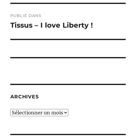
Navigation
PUBLIÉ DANS
de
Tissus – I love Liberty !
l’article
ARCHIVES
Archives