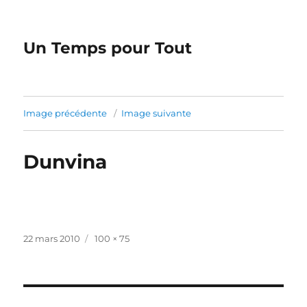
Un Temps pour Tout
Image précédente
Image suivante
Dunvina
Publié
Taille
22 mars 2010
100 × 75
le
réelle