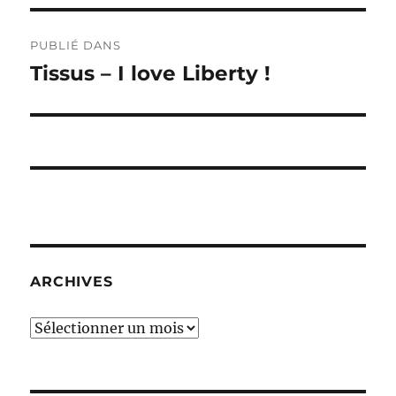
Navigation
PUBLIÉ DANS
de
Tissus – I love Liberty !
l’article
ARCHIVES
Archives