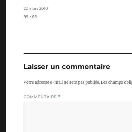
Publié
22 mars 2010
le
Taille
99 × 66
réelle
Laisser un commentaire
Votre adresse e-mail ne sera pas publiée.
Les champs obli
COMMENTAIRE
*