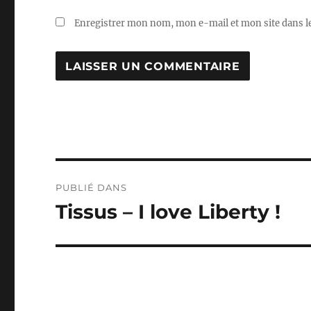
Enregistrer mon nom, mon e-mail et mon site dans 
Navigation
PUBLIÉ DANS
de
Tissus – I love Liberty !
l’article