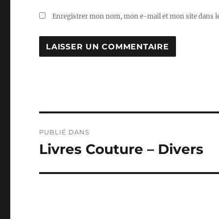
Enregistrer mon nom, mon e-mail et mon site dans 
Navigation
PUBLIÉ DANS
de
Livres Couture – Divers
l’article