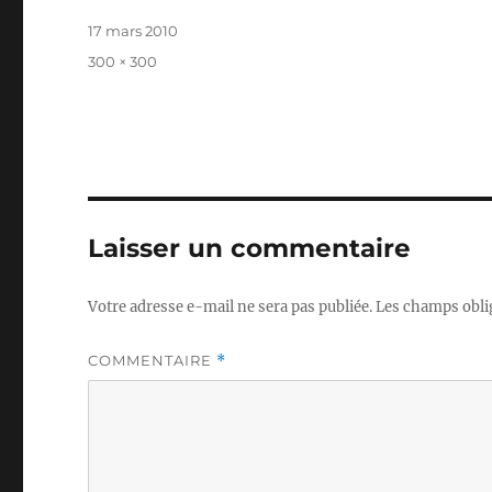
Publié
17 mars 2010
le
Taille
300 × 300
réelle
Laisser un commentaire
Votre adresse e-mail ne sera pas publiée.
Les champs obli
COMMENTAIRE
*