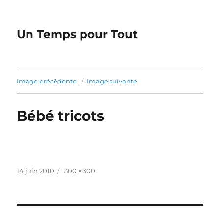
Un Temps pour Tout
Image précédente
Image suivante
Bébé tricots
Publié
Taille
14 juin 2010
300 × 300
le
réelle