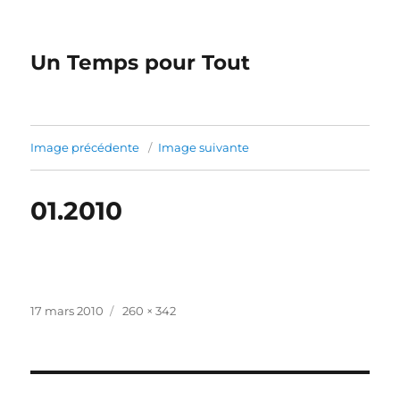
Un Temps pour Tout
Image précédente
Image suivante
01.2010
Publié
Taille
17 mars 2010
260 × 342
le
réelle