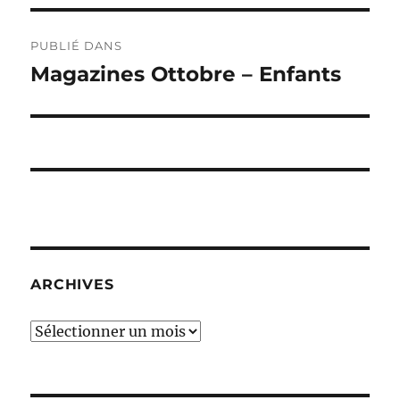
Navigation
PUBLIÉ DANS
de
Magazines Ottobre – Enfants
l’article
ARCHIVES
Archives