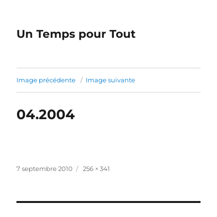
Un Temps pour Tout
Image précédente
Image suivante
04.2004
Publié
Taille
7 septembre 2010
256 × 341
le
réelle