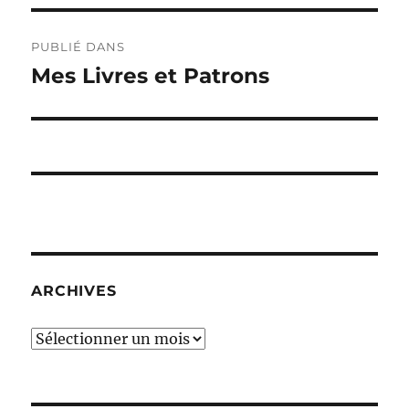
Navigation
PUBLIÉ DANS
de
Mes Livres et Patrons
l’article
ARCHIVES
Archives