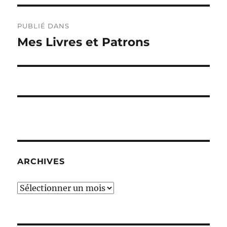
Navigation
PUBLIÉ DANS
de
Mes Livres et Patrons
l’article
ARCHIVES
Archives