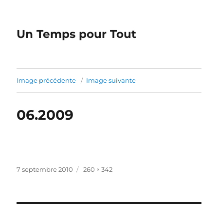
Un Temps pour Tout
Image précédente
Image suivante
06.2009
Publié
Taille
7 septembre 2010
260 × 342
le
réelle