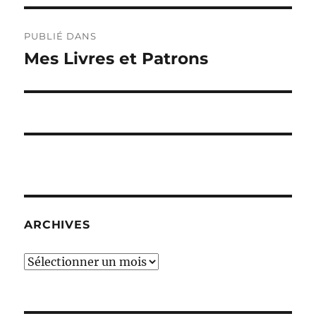
Navigation
PUBLIÉ DANS
de
Mes Livres et Patrons
l’article
ARCHIVES
Archives