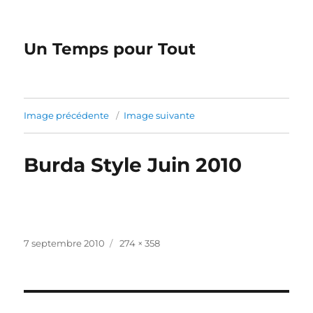
Un Temps pour Tout
Image précédente
Image suivante
Burda Style Juin 2010
Publié
Taille
7 septembre 2010
274 × 358
le
réelle