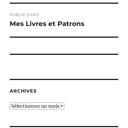
Navigation
PUBLIÉ DANS
de
Mes Livres et Patrons
l’article
ARCHIVES
Archives