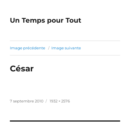
Un Temps pour Tout
Image précédente
Image suivante
César
Publié
Taille
7 septembre 2010
1932 × 2576
le
réelle