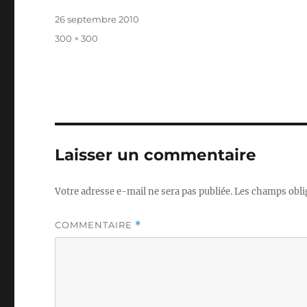
Publié
26 septembre 2010
le
Taille
300 × 300
réelle
Laisser un commentaire
Votre adresse e-mail ne sera pas publiée.
Les champs obli
COMMENTAIRE
*