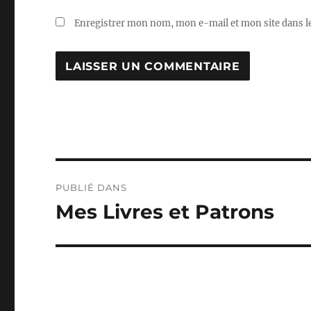
Enregistrer mon nom, mon e-mail et mon site dans 
Navigation
PUBLIÉ DANS
de
Mes Livres et Patrons
l’article