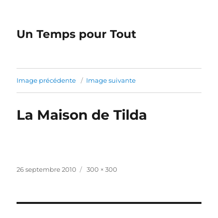
Un Temps pour Tout
Image précédente
Image suivante
La Maison de Tilda
Publié
Taille
26 septembre 2010
300 × 300
le
réelle