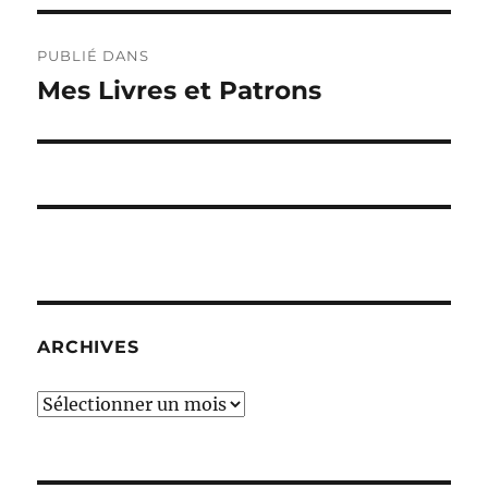
Navigation
PUBLIÉ DANS
de
Mes Livres et Patrons
l’article
ARCHIVES
Archives