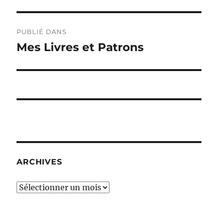
Navigation
PUBLIÉ DANS
de
Mes Livres et Patrons
l’article
ARCHIVES
Archives