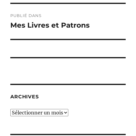
Navigation
PUBLIÉ DANS
de
Mes Livres et Patrons
l’article
ARCHIVES
Archives