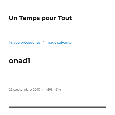
Un Temps pour Tout
Image précédente
Image suivante
onad1
Publié
Taille
26 septembre 2010
496 × 614
le
réelle