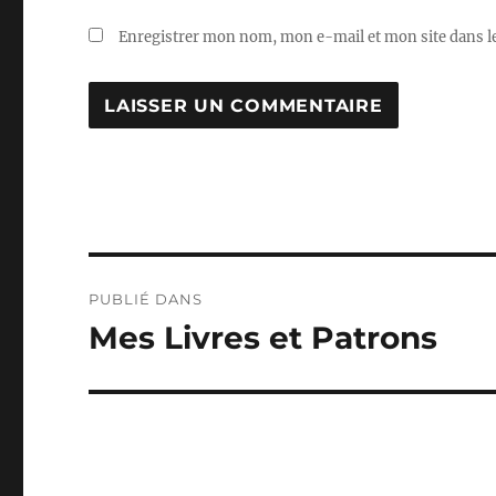
Enregistrer mon nom, mon e-mail et mon site dans 
Navigation
PUBLIÉ DANS
de
Mes Livres et Patrons
l’article