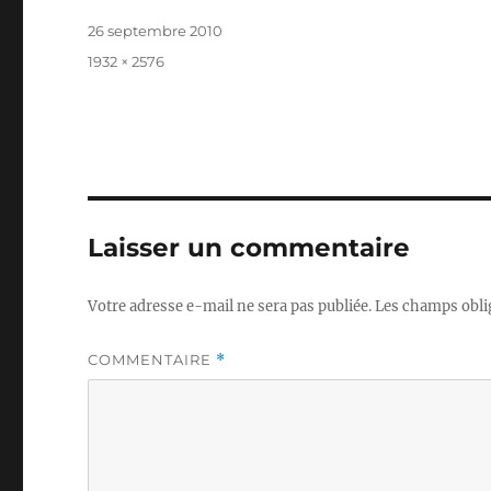
Publié
26 septembre 2010
le
Taille
1932 × 2576
réelle
Laisser un commentaire
Votre adresse e-mail ne sera pas publiée.
Les champs obli
COMMENTAIRE
*