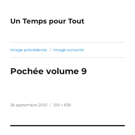
Un Temps pour Tout
Image précédente
Image suivante
Pochée volume 9
Publié
Taille
26 septembre 2010
510 × 659
le
réelle