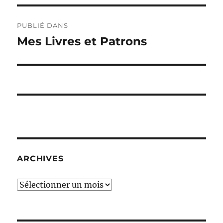
Navigation
PUBLIÉ DANS
de
Mes Livres et Patrons
l’article
ARCHIVES
Archives