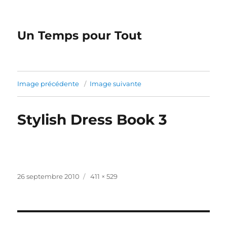
Un Temps pour Tout
Image précédente
Image suivante
Stylish Dress Book 3
Publié
Taille
26 septembre 2010
411 × 529
le
réelle