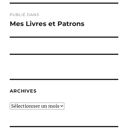
Navigation
PUBLIÉ DANS
de
Mes Livres et Patrons
l’article
ARCHIVES
Archives