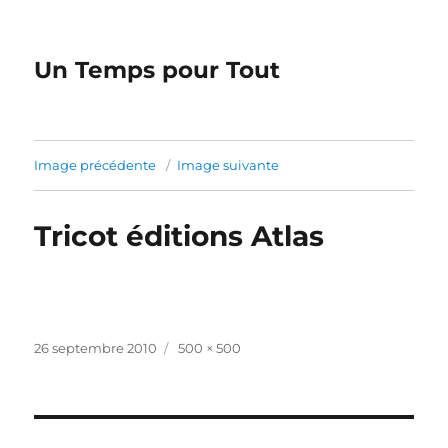
Un Temps pour Tout
Image précédente
Image suivante
Tricot éditions Atlas
Publié
Taille
26 septembre 2010
500 × 500
le
réelle