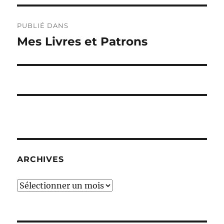
Navigation
PUBLIÉ DANS
de
Mes Livres et Patrons
l’article
ARCHIVES
Archives