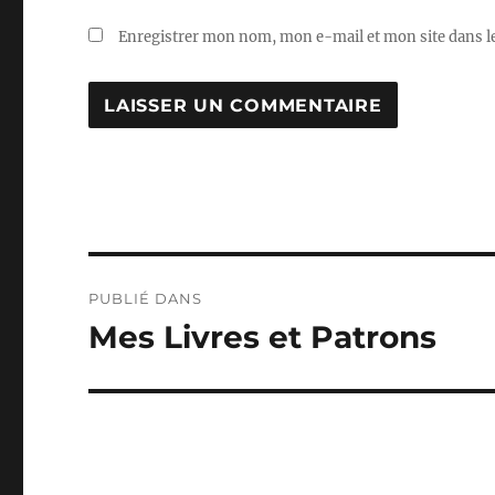
Enregistrer mon nom, mon e-mail et mon site dans 
Navigation
PUBLIÉ DANS
de
Mes Livres et Patrons
l’article