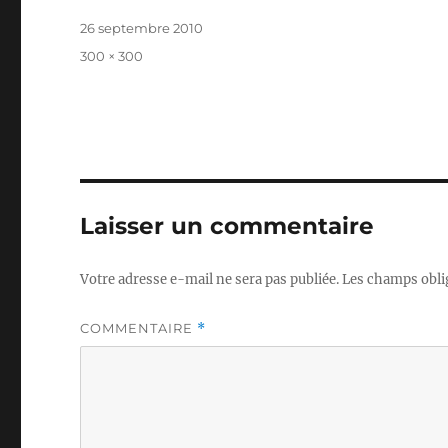
Publié
26 septembre 2010
le
Taille
300 × 300
réelle
Laisser un commentaire
Votre adresse e-mail ne sera pas publiée.
Les champs obli
COMMENTAIRE
*