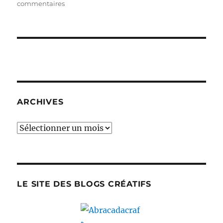
sur
commentaires
Un
air
de
guinguette…
en
Espagne
!
ARCHIVES
Archives
LE SITE DES BLOGS CRÉATIFS