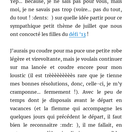
Yep… Because, je ne sais pas pour vous, mais
moi, je ne savais pas trop (voire… pas du tout,
du tout ! :dents: ) sur quelle idée partir pour ce
sympathique petit thème de juillet que nous
ont concocté les filles du
défi ‘13
!
J’aurais pu coudre pour ma puce une petite robe
légère et virevoltante, mais je voulais continuer
sur ma lancée et coudre encore pour mon
loustic (il est trèèèèèèèèès rare que je tienne
mes bonnes résolutions, donc, celle-ci, je m’y
cramponne… fermement !). Avec le peu de
temps dont je disposais avant le départ en
vacances (et la flemme qui accompagne les
quelques jours qui précédent le départ, il faut
bien le reconnaitre :mdr: ), il me fallait, en