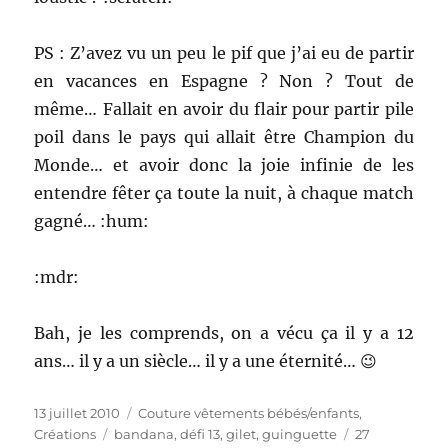
PS : Z’avez vu un peu le pif que j’ai eu de partir
en vacances en Espagne ? Non ? Tout de
même… Fallait en avoir du flair pour partir pile
poil dans le pays qui allait être Champion du
Monde… et avoir donc la joie infinie de les
entendre fêter ça toute la nuit, à chaque match
gagné… :hum:
:mdr:
Bah, je les comprends, on a vécu ça il y a 12
ans… il y a un siècle… il y a une éternité… 😉
Publié
Catégories
13 juillet 2010
Couture vêtements bébés/enfants
,
le
Étiquettes
Créations
bandana
,
défi 13
,
gilet
,
guinguette
27