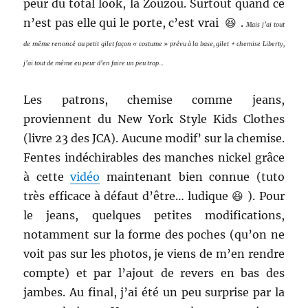
peur du total look, la Zouzou. Surtout quand ce
n’est pas elle qui le porte, c’est vrai 😆 .
Mais j’ai tout
de même renoncé au petit gilet façon « costume » prévu à la base, gilet + chemise Liberty,
j’ai tout de même eu peur d’en faire un peu trop…
Les patrons, chemise comme jeans,
proviennent du New York Style Kids Clothes
(livre 23 des JCA). Aucune modif’ sur la chemise.
Fentes indéchirables des manches nickel grâce
à cette
vidéo
maintenant bien connue (tuto
très efficace à défaut d’être… ludique 😆 ). Pour
le jeans, quelques petites modifications,
notamment sur la forme des poches (qu’on ne
voit pas sur les photos, je viens de m’en rendre
compte) et par l’ajout de revers en bas des
jambes. Au final, j’ai été un peu surprise par la