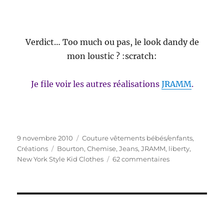
Verdict… Too much ou pas, le look dandy de
mon loustic ? :scratch:
Je file voir les autres réalisations
JRAMM
.
Publié
Catégories
9 novembre 2010
Couture vêtements bébés/enfants
,
le
Étiquettes
Créations
Bourton
,
Chemise
,
Jeans
,
JRAMM
,
liberty
,
sur
New York Style Kid Clothes
62 commentaires
Too
much
or
not
too
much