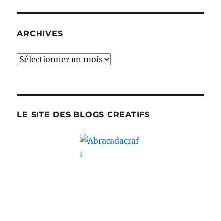
?
That
is
ARCHIVES
the
question…
Archives
(JRAMM)
LE SITE DES BLOGS CRÉATIFS