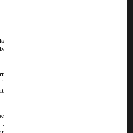
la
la
rt
 !
nt
ne
 .
nt