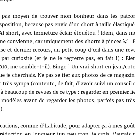
 pas moyen de trouver mon bonheur dans les patro
sposition, because pas envie d’un short à taille élastiqué
AI short, avec fermeture éclair étouétou ! Idem, dans m
 me convienne, car uniquement des shorts à pinces 👿 .
se et dernier recours, un petit coup d’œil dans une rev
 par curiosité (et je ne le regrette pas, en fait !) : Ele
010, me semble-t-il). Bingo ! Un vrai short en jean/cot
que je cherchais. Ne pas se fier aux photos de ce magazin
 très sympa (contente, de fait, d’avoir suivi un conseil 
e à beaucoup de revues de ce type : regarder en premier li
 modèles avant de regarder les photos, parfois pas trè
).
cations, comme d’habitude, pour adapter ça à mes goût
éduction en longueur (un peu trop, je crois, j’aurais 