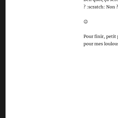
? :scratch: Non 
😉
Pour finir, peti
pour mes loulous