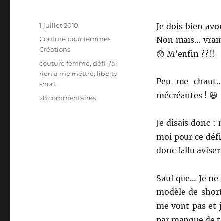
Publié
1 juillet 2010
Je dois bien av
le
Catégories
Couture pour femmes
,
Non mais… vrai
Créations
😯 M’enfin ??!!
Étiquettes
couture femme
,
défi
,
j'ai
rien à me mettre
,
liberty
,
Peu me chaut…
short
mécréantes ! 😆
sur
28 commentaires
Short…
short…
Je disais donc :
so
moi pour ce défi 
short
!
donc fallu aviser
Sauf que… Je ne 
modèle de short
me vont pas et 
par manque de 