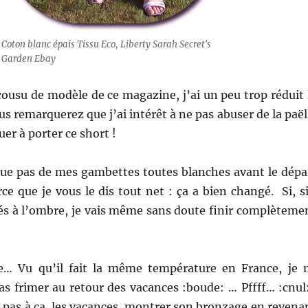
Coton blanc épais Tissu Eco, Liberty Sarah Secret's
Garden Ebay
ousu de modèle de ce magazine, j’ai un peu trop réduit 
us remarquerez que j’ai intérêt à ne pas abuser de la paël
uer à porter ce short !
ue pas de mes gambettes toutes blanches avant le dépa
ce que je vous le dis tout net : ça a bien changé. Si, si
és à l’ombre, je vais même sans doute finir complèteme
e… Vu qu’il fait la même température en France, je 
s frimer au retour des vacances :boude: … Pffff… :cnul:
t pas à ça, les vacances, montrer son bronzage en revena