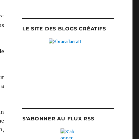
e:
as
LE SITE DES BLOGS CRÉATIFS
de
ur
 a
un
S’ABONNER AU FLUX RSS
ne
n,