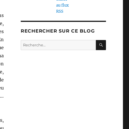
ns
e,
RECHERCHER SUR CE BLOG
es
En
RECHERC
Recherche
ue
pour :
na
on
e,
de
eu
s…
s,
pu