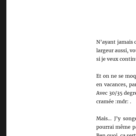
N’ayant jamais c
largeur aussi, vo
si je veux contin
Et on ne se moq
en vacances, par
Avec 30/35 degr
cramée :mdr: .
Mais… J’y song
pourrai même pa
Ben quoi, ça ser