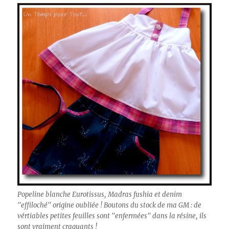
Popeline blanche Eurotissus, Madras fushia et denim
"effiloché" origine oubliée ! Boutons du stock de ma GM : de
vértiables petites feuilles sont "enfermées" dans la résine, ils
sont vraiment craquants !