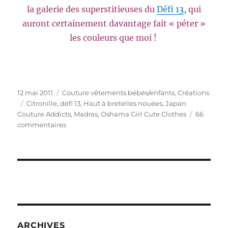
la galerie des superstitieuses du
Défi 13
, qui
auront certainement davantage fait « péter »
les couleurs que moi !
Publié
Catégories
12 mai 2011
Couture vêtements bébés/enfants
,
Créations
le
Étiquettes
Citronille
,
défi 13
,
Haut à bretelles nouées
,
Japan
Couture Addicts
,
Madras
,
Oshama Girl Cute Clothes
66
sur
commentaires
Méoukilé
passé
l’été
????
ARCHIVES