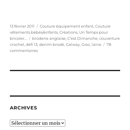
Publié
Catégories
13 février 2011
Couture équipement enfant
,
Couture
le
vêtements bébés/enfants
,
Créations
,
Un Temps pour
Étiquettes
bricoler...
broderie anglaise
,
C'est Dimanche
,
couverture
crochet
,
défi 13
,
denim brodé
,
Galway
,
Graz
,
laine
78
sur
commentaires
Tétéou
ouououou
?
Tétéou
ouououou
?
(Défi
13)
ARCHIVES
Archives