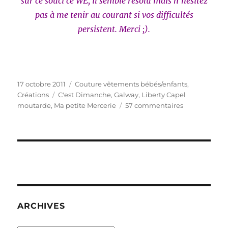
sur ce souci ce WE, il semble résolu mais n’hésitez
pas à me tenir au courant si vos difficultés
persistent. Merci ;).
Publié
Catégories
17 octobre 2011
Couture vêtements bébés/enfants
,
le
Étiquettes
Créations
C'est Dimanche
,
Galway
,
Liberty Capel
sur
moutarde
,
Ma petite Mercerie
57 commentaires
Un
petit
tour
en
Irlande…
ARCHIVES