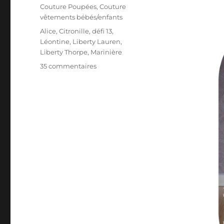
le
Catégories
Couture Poupées
,
Couture
vêtements bébés/enfants
Étiquettes
Alice
,
Citronille
,
défi 13
,
Léontine
,
Liberty Lauren
,
Liberty Thorpe
,
Marinière
sur
35 commentaires
Charlotte
au
pays
d’Alice
(Défi
13)