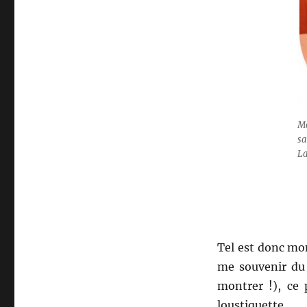
Mo
sa
La
Tel est donc mon
me souvenir du 
montrer !), ce
loustiquette.