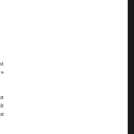
nt
 »
ut
it
ur