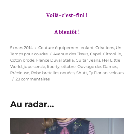
Voilà-c’est-fini !
A bientôt !
Publié
Catégories
5 mars 2014
Couture équipement enfant
,
Créations
,
Un
le
Étiquettes
Temps pour coudre
Avenue des Tissus
,
Capel
,
Citronille
,
Coton brodé
,
France Duval Stalla
,
Guitar Jeans
,
Her Little
World
,
jupe cercle
,
liberty
,
ottobre
,
Ouvrage des Dames
,
Précieuse
,
Robe bretelles nouées
,
Shutt
,
Ty Florian
,
velours
sur
28 commentaires
Mouuultipost…
Au radar…