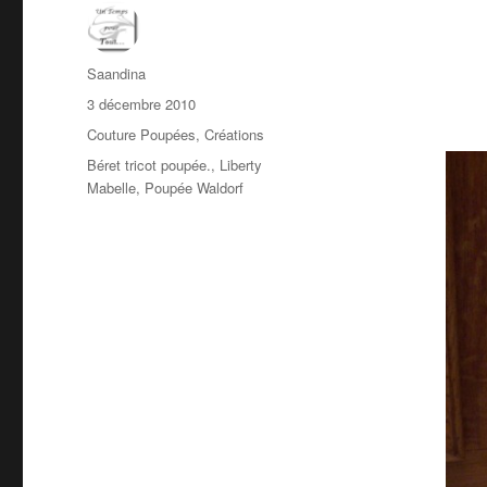
Auteur
Saandina
Publié
3 décembre 2010
le
Catégories
Couture Poupées
,
Créations
Étiquettes
Béret tricot poupée.
,
Liberty
Mabelle
,
Poupée Waldorf