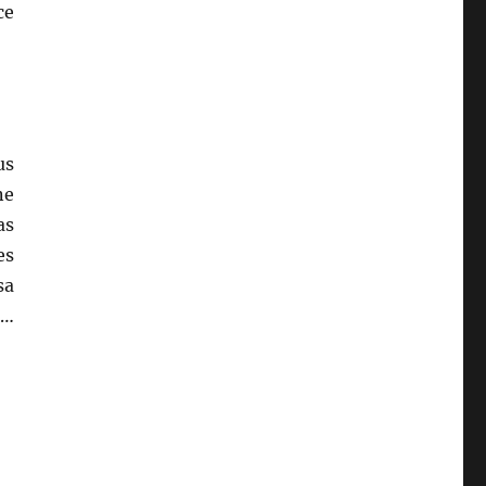
ce
us
ne
as
es
sa
e…