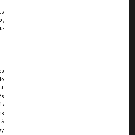
es
s,
de
es
le
nt
is
is
is
 à
py