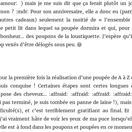
amour: ) mais je me suis dit que ça ferait plutôt un jo
 non ? :mdr: Pour son anniversaire, elle a donc eu (par
utres cadeaux) seulement la moitié de « l’ensemble
le petit lit dans lequel sa poupée dormira et qui, pour 
 bonheur… des poupons de la loustiquette. J’espère qu’i
op vexés d’être délogés sous peu. 😆
our la première fois la réalisation d’une poupée de A à Z 
suis conquise ! Certaines étapes sont certes longues 
pose des cheveux… :affraid: :affraid: :affraid: :affraid
ai pas terminé, je suis tombée en panne de laine !), mais 
ficulté(s), et c’est terriblement gratifiant au final. Et 
’ai vraiment hâte de voir les yeux de ma puce lorsqu’el
(elle est à fond dans les poupons et poupées en ce momen