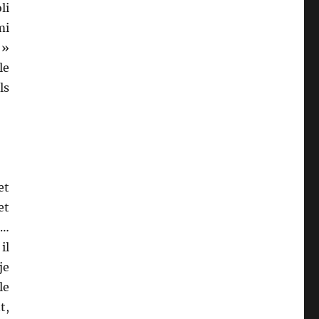
li
mi
 »
le
ls
et
et
:…
il
je
le
t,