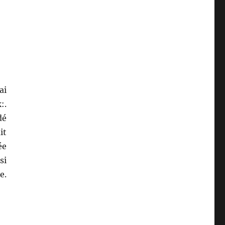
ai
:.
dé
it
ée
si
e.