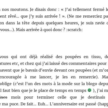
 nos moutons. Je disais donc : « J’ai tellement fermé l
ment rêvé… que j’y suis arrivée ! ». (Ne me remerciez pa
son dans la tête depuis quelques heures, je suis ravie 
 vous…). Mais arrivée à quoi donc ? :scratch:
 vous qui ont déjà réalisé des poupées en tissu, d
ures etc, et chez qui j’ai laissé des commentaires pour 
savent que je bavais d’envie devant ces poupées (et m’o
 encouragée à me lancer, je les en remercie). Ma
oblige (c’est l’un des mots à la mode sur la blogo depu
l faut bien que je le place de temps en temps
), j’ai m
ines
mois pour terminer celle que je destinais
de ma puce. De fait… Euh… L’anniversaire est passé (hap