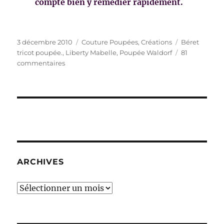
compte bien y remédier rapidement.
Publié
Catégories
Étiquettes
3 décembre 2010
Couture Poupées
,
Créations
Béret
le
tricot poupée.
,
Liberty Mabelle
,
Poupée Waldorf
81
sur
commentaires
J’ai
tellement
fermé
les
yeux,
j’ai
tellement
rêvé…
ARCHIVES
Archives