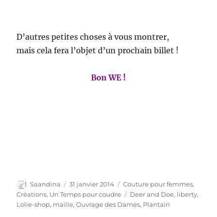
D’autres petites choses à vous montrer,
mais cela fera l’objet d’un prochain billet !
Bon WE !
Auteur
Publié
Catégories
Saandina
31 janvier 2014
Couture pour femmes
,
le
Étiquettes
Créations
,
Un Temps pour coudre
Deer and Doe
,
liberty
,
Lolie-shop
,
maille
,
Ouvrage des Dames
,
Plantain