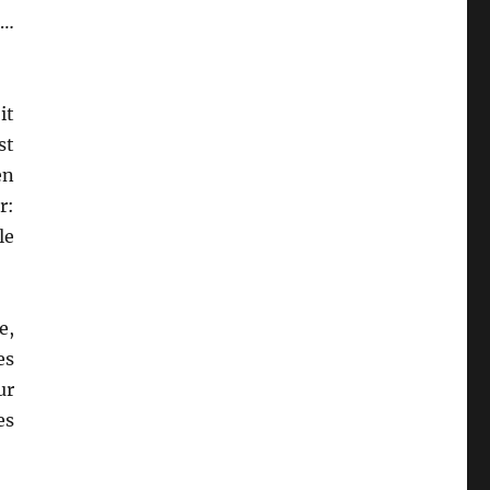
t…
it
st
en
r:
le
e,
es
ur
es