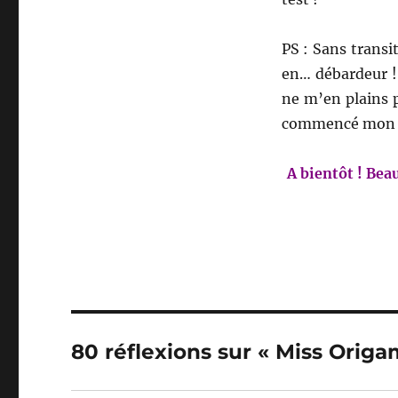
PS : Sans transit
en… débardeur ! 
ne m’en plains pa
commencé mon dé
A bientôt ! Bea
80 réflexions sur « Miss Origa