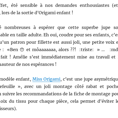
ffet, été sensible à nos demandes enthousiastes (e
, lors de la sortie d’Origami enfant !
é nombreuses à espérer que cette superbe jupe so
ble en taille adulte. Eh oui, coudre pour ses enfants, c’e
u’un patron pour fillette est aussi joli, une petite voix 
 : «Ben 😯 et môaaaaaaa, alors ??! :triste: » … :md
t fait ! Amélie s’est immédiatement mise au travail et 
 hauteur de nos espérances !
modèle enfant,
Miss Origami
, c’est une jupe asymétriqu
efeuille », avec un joli montage côté rabat et poch
en suivre les recommandations de la fiche de montage po
hoix du tissu pour chaque pièce, cela permet d’éviter l
isseurs).