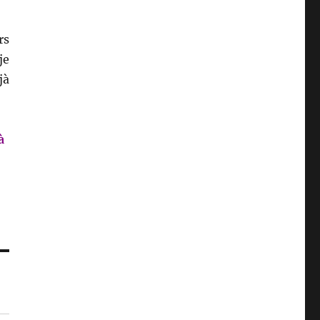
rs
je
jà
à