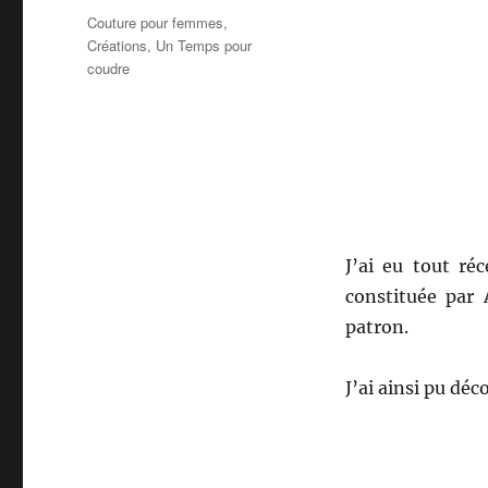
le
Catégories
Couture pour femmes
,
Créations
,
Un Temps pour
coudre
J’ai eu tout ré
constituée par 
patron.
J’ai ainsi pu d