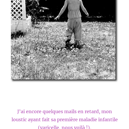
J’ai encore quelques mails en retard, mon
loustic ayant fait sa première maladie infantile
(varicelle, nous voilà !),