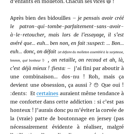
d’enfants en molleton. Chacun ses vices 😆 !
Après bien des bidouilles –
je pensais avoir créé
le patron-qui-tombe-parfaitement-sans-avoir-
à-le-retoucher, mais lors de l’essayage, il s’est
avéré que… euh… ben non, en fait :suspect: … Bon…
euh… donc, on défait
(et défaire du molleton assemblé à la surjeteuse,
, on retaille, on recoud et ah, là,
hmmm, qué bonheur !)
c’est déjà mieux ! :fiesta:
– j’ai fini par aboutir à
une combinaison… dos-nu ! Roh, mais ça
devient une obsession, ça aussi ? 😯 Que oui !
:dents: Et
certaines
auraient même tendance à
me conforter dans cette addiction : si c’est pas
honteux ! J’aurais donc pu m’éviter la corvée de
la (vraie) patte de boutonnage en jersey (pas
nécessairement évidente à réaliser, malgré