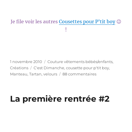
Je file voir les autres
Cousettes pour P’tit boy
😉
!
Publié
Catégories
1 novembre 2010
Couture vêtements bébés/enfants
,
le
Étiquettes
Créations
C'est Dimanche
,
cousette pour p'tit boy
,
sur
Manteau
,
Tartan
,
velours
88 commentaires
La
fille
qui
La première rentrée #2
n’aimait
plus
le
velours
(Cousette
pour