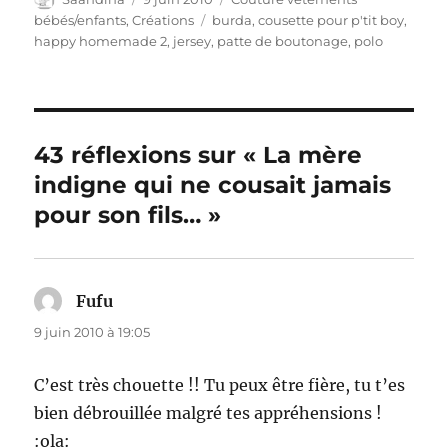
le
Étiquettes
bébés/enfants
,
Créations
burda
,
cousette pour p'tit boy
,
happy homemade 2
,
jersey
,
patte de boutonage
,
polo
43 réflexions sur « La mère
indigne qui ne cousait jamais
pour son fils… »
Fufu
dit :
9 juin 2010 à 19:05
C’est très chouette !! Tu peux être fière, tu t’es
bien débrouillée malgré tes appréhensions !
:ola: