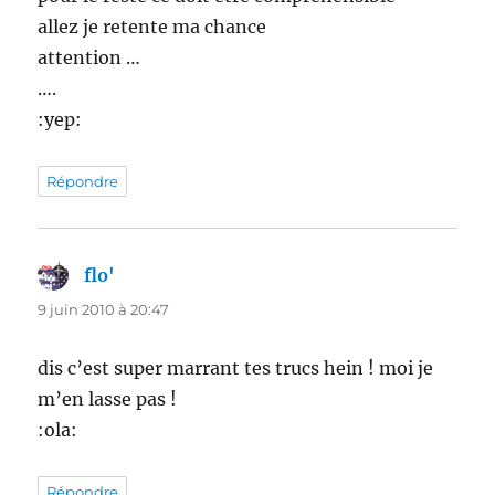
allez je retente ma chance
attention …
….
:yep:
Répondre
flo'
dit :
9 juin 2010 à 20:47
dis c’est super marrant tes trucs hein ! moi je
m’en lasse pas !
:ola:
Répondre