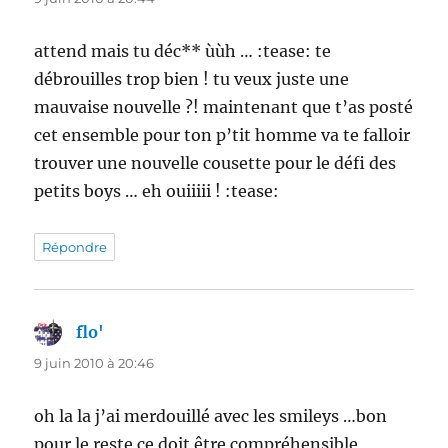
attend mais tu déc** ùùh … :tease: te
débrouilles trop bien ! tu veux juste une
mauvaise nouvelle ?! maintenant que t’as posté
cet ensemble pour ton p’tit homme va te falloir
trouver une nouvelle cousette pour le défi des
petits boys … eh ouiiiii ! :tease:
Répondre
flo'
dit :
9 juin 2010 à 20:46
oh la la j’ai merdouillé avec les smileys …bon
pour le reste ce doit être compréhensible