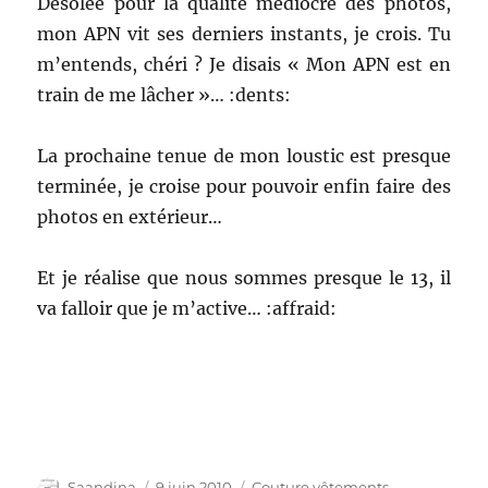
Désolée pour la qualité médiocre des photos,
mon APN vit ses derniers instants, je crois. Tu
m’entends, chéri ? Je disais « Mon APN est en
train de me lâcher »… :dents:
La prochaine tenue de mon loustic est presque
terminée, je croise pour pouvoir enfin faire des
photos en extérieur…
Et je réalise que nous sommes presque le 13, il
va falloir que je m’active… :affraid:
Auteur
Publié
Catégories
Saandina
9 juin 2010
Couture vêtements