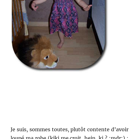
Je suis, sommes toutes, plutôt contente d’avoir
loupé ma robe (kiki me croit, hein, ki ? :mdr:) :