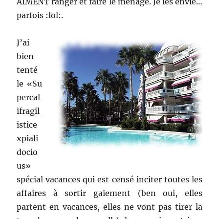
AIMENT ranger et faire le ménage. Je les envie…
parfois :lol:.
J’ai
bien
tenté
le «Su
percal
ifragil
istice
xpiali
docio
us»
spécial vacances qui est censé inciter toutes les
affaires à sortir gaiement (ben oui, elles
partent en vacances, elles ne vont pas tirer la