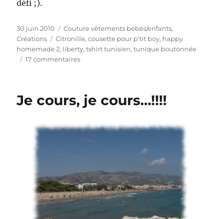
défi ;).
Publié
Catégories
30 juin 2010
Couture vêtements bébés/enfants
,
le
Étiquettes
Créations
Citronille
,
cousette pour p'tit boy
,
happy
homemade 2
,
liberty
,
tshirt tunisien
,
tunique boutonnée
sur
17 commentaires
Sewing
for
my
Je cours, je cours…!!!!
sweet
little
boy…