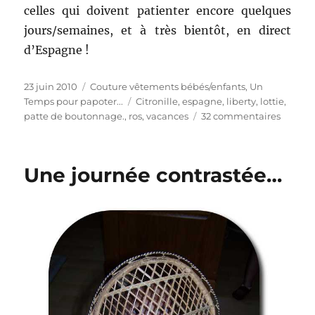
celles qui doivent patienter encore quelques
jours/semaines, et à très bientôt, en direct
d’Espagne !
Publié
Catégories
23 juin 2010
Couture vêtements bébés/enfants
,
Un
le
Étiquettes
Temps pour papoter...
Citronille
,
espagne
,
liberty
,
lottie
,
sur
patte de boutonnage.
,
ros
,
vacances
32 commentaires
Je
cours,
je
Une journée contrastée…
cours…!!!