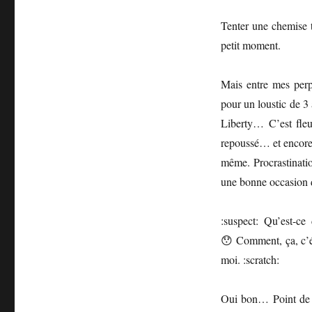
Tenter une chemise t
petit moment.
Mais entre mes perp
pour un loustic de 3
Liberty… C’est fleu
repoussé… et encore 
même. Procrastinati
une bonne occasion d
:suspect: Qu’est-
😯 Comment, ça, c’éta
moi. :scratch:
Oui bon… Point de ma