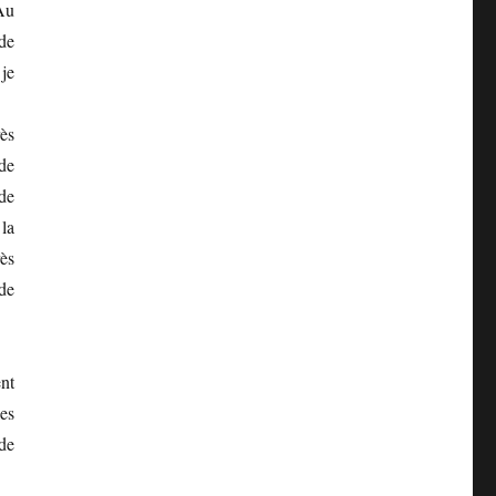
 Au
de
je
ès
 de
 de
la
rès
de
nt
les
de