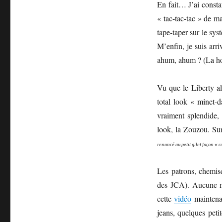
En fait… J’ai consta
« tac-tac-tac » de m
tape-taper sur le sys
M’enfin, je suis arri
ahum, ahum ? (La h
Vu que le Liberty al
total look « minet-
vraiment splendide,
look, la Zouzou. Sur
renoncé au petit gilet façon « c
Les patrons, chemis
des JCA). Aucune mo
cette
vidéo
maintenan
jeans, quelques peti