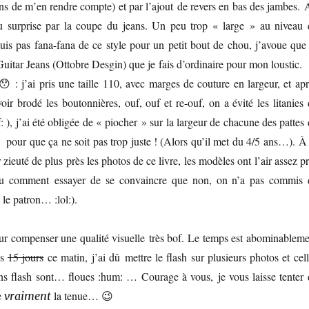
iens de m’en rendre compte) et par l’ajout de revers en bas des jambes.
peu surprise par la coupe du jeans. Un peu trop « large » au niveau 
suis pas fana-fana de ce style pour un petit bout de chou, j’avoue que 
Guitar Jeans (Ottobre Desgin) que je fais d’ordinaire pour mon loustic.
 : j’ai pris une taille 110, avec marges de couture en largeur, et apr
oir brodé les boutonnières, ouf, ouf et re-ouf, on a évité les litanies
 ), j’ai été obligée de « piocher » sur la largeur de chacune des pattes
our que ça ne soit pas trop juste ! (Alors qu’il met du 4/5 ans…). À 
r zieuté de plus près les photos de ce livre, les modèles ont l’air assez p
u comment essayer de se convaincre que non, on n’a pas commis 
 le patron… :lol:).
r compenser une qualité visuelle très bof. Le temps est abominableme
is
15 jours
ce matin, j’ai dû mettre le flash sur plusieurs photos et cel
ans flash sont… floues :hum: … Courage à vous, je vous laisse tenter 
e
la tenue… 😉
vraiment