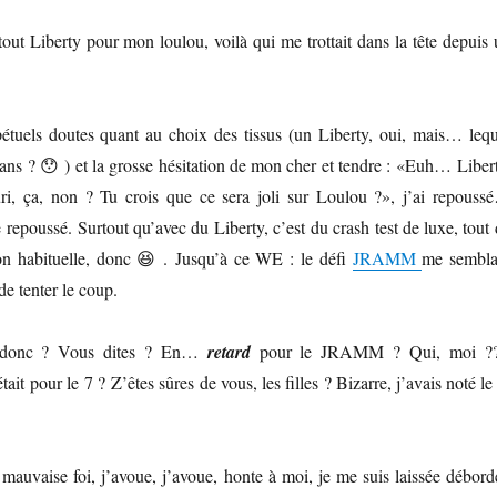
out Liberty pour mon loulou, voilà qui me trottait dans la tête depuis 
étuels doutes quant au choix des tissus (un Liberty, oui, mais… lequ
 ans ? 😯 ) et la grosse hésitation de mon cher et tendre : «Euh… Liber
ri, ça, non ? Tu crois que ce sera joli sur Loulou ?», j’ai repouss
repoussé. Surtout qu’avec du Liberty, c’est du crash test de luxe, tout
on habituelle, donc 😆 . Jusqu’à ce WE : le défi
JRAMM
me sembla
e tenter le coup.
ce donc ? Vous dites ? En…
retard
pour le JRAMM ? Qui, moi ??
it pour le 7 ? Z’êtes sûres de vous, les filles ? Bizarre, j’avais noté le
uvaise foi, j’avoue, j’avoue, honte à moi, je me suis laissée déborde