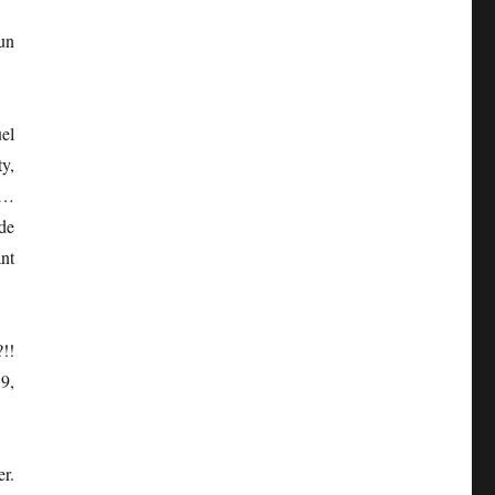
un
el
ty,
é…
 de
nt
!!
 9,
r.