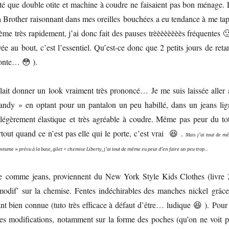
té que double otite et machine à coudre ne faisaient pas bon ménage. 
a Brother raisonnant dans mes oreilles bouchées a eu tendance à me tap
tème très rapidement, j’ai donc fait des pauses trèèèèèèèès fréquentes 
vée au bout, c’est l’essentiel. Qu’est-ce donc que 2 petits jours de reta
onte… 😳 ).
lait donner un look vraiment très prononcé… Je me suis laissée aller 
dandy » en optant pour un pantalon un peu habillé, dans un jeans lig
 légèrement élastique et très agréable à coudre. Même pas peur du tot
tout quand ce n’est pas elle qui le porte, c’est vrai 😆 .
Mais j’ai tout de m
ostume » prévu à la base, gilet + chemise Liberty, j’ai tout de même eu peur d’en faire un peu trop…
e comme jeans, proviennent du New York Style Kids Clothes (livre 
dif’ sur la chemise. Fentes indéchirables des manches nickel grâce
t bien connue (tuto très efficace à défaut d’être… ludique 😆 ). Pour 
tes modifications, notamment sur la forme des poches (qu’on ne voit p