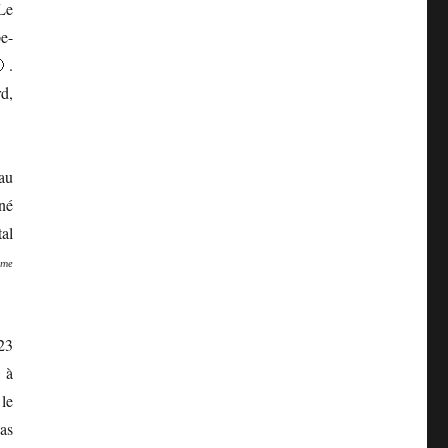
Le
e-
 .
rd,
au
né
al
ême
23
 à
le
as