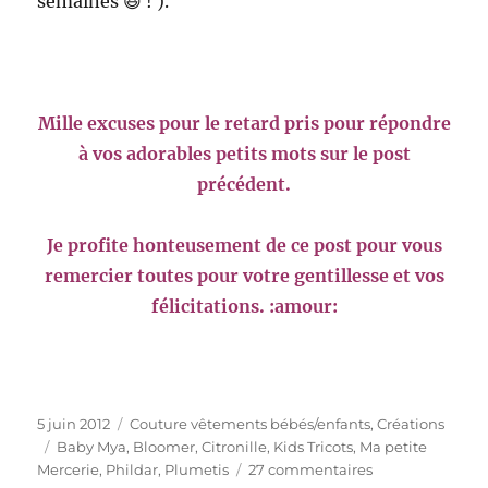
semaines 😆 ! ).
Mille excuses pour le retard pris pour répondre
à vos adorables petits mots sur le post
précédent.
Je profite honteusement de ce post pour vous
remercier toutes pour votre gentillesse et vos
félicitations. :amour:
Publié
Catégories
5 juin 2012
Couture vêtements bébés/enfants
,
Créations
le
Étiquettes
Baby Mya
,
Bloomer
,
Citronille
,
Kids Tricots
,
Ma petite
sur
Mercerie
,
Phildar
,
Plumetis
27 commentaires