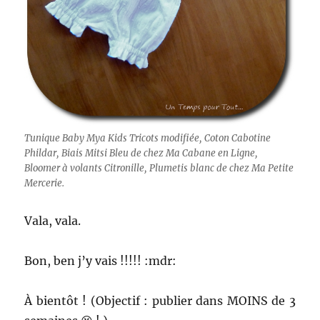
Tunique Baby Mya Kids Tricots modifiée, Coton Cabotine
Phildar, Biais Mitsi Bleu de chez Ma Cabane en Ligne,
Bloomer à volants Citronille, Plumetis blanc de chez Ma Petite
Mercerie.
Vala, vala.
Bon, ben j’y vais !!!!! :mdr:
À bientôt ! (Objectif : publier dans MOINS de 3