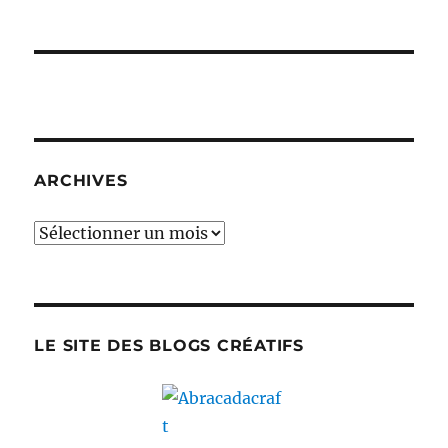
Je
tricote
le
Mya…
ARCHIVES
Archives
LE SITE DES BLOGS CRÉATIFS