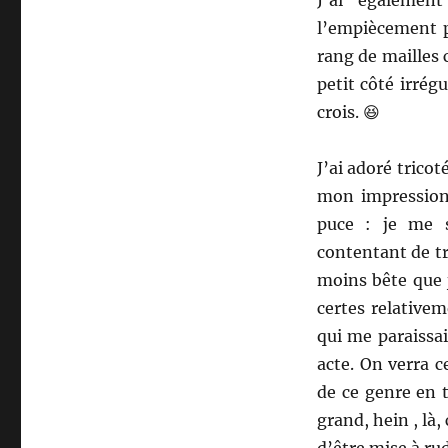
l’empiècement po
rang de mailles
petit côté irrégu
crois. 😆
J’ai adoré trico
mon impression
puce : je me s
contentant de tr
moins bête que j
certes relative
qui me paraissa
acte. On verra c
de ce genre en 
grand, hein , là,
d’être mise à ru