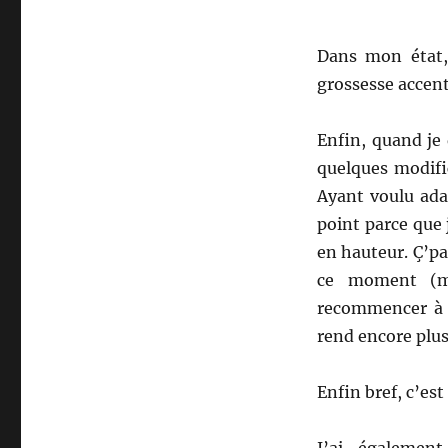
Dans mon état, 
grossesse accent
Enfin, quand je
quelques modific
Ayant voulu adap
point parce que 
en hauteur. Ç’p
ce moment (ma
recommencer à s
rend encore plus 
Enfin bref, c’es
J’ai égalemen