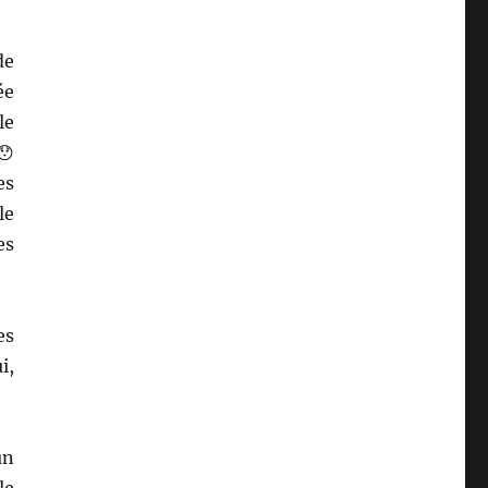
de
ée
le
😯
es
le
es
es
i,
un
le