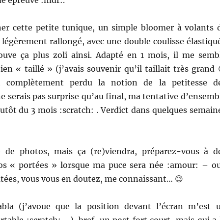
r cette petite tunique, un simple bloomer à volants 
 légèrement rallongé, avec une double coulisse élastiqu
ouve ça plus zoli ainsi. Adapté en 1 mois, il me semb
 « taillé » (j’avais souvenir qu’il taillait très grand 
t complètement perdu la notion de la petitesse d
ne serais pas surprise qu’au final, ma tentative d’ensemb
lutôt du 3 mois :scratch: . Verdict dans quelques semain
e de photos, mais ça (re)viendra, préparez-vous à d
s « portées » lorsque ma puce sera née :amour: – ou
utées, vous vous en doutez, me connaissant… 😉
abla (j’avoue que la position devant l’écran m’est 
rtable :scratch: …), bref, un post fort court, mais qui a 