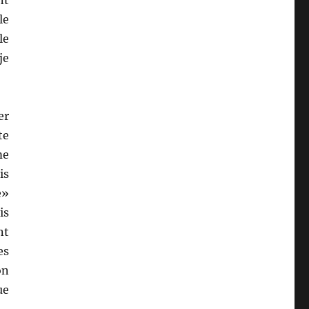
le
le
je
er
te
me
is
e»
is
nt
es
on
ue