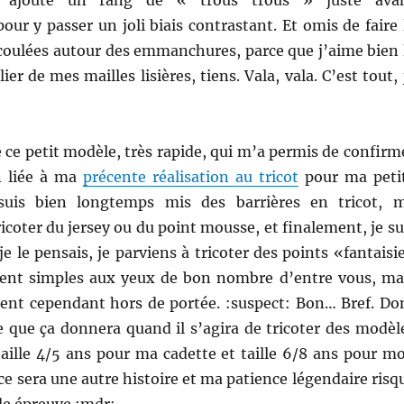
ur y passer un joli biais contrastant. Et omis de faire 
 coulées autour des emmanchures, parce que j’aime bien 
lier de mes mailles lisières, tiens. Vala, vala. C’est tout, 
té ce petit modèle, très rapide, qui m’a permis de confirm
 liée à ma
précente réalisation au tricot
pour ma peti
uis bien longtemps mis des barrières en tricot, 
icoter du jersey ou du point mousse, et finalement, je su
e le pensais, je parviens à tricoter des points «fantaisi
ment simples aux yeux de bon nombre d’entre vous, ma
ient cependant hors de portée. :suspect: Bon… Bref. Do
e que ça donnera quand il s’agira de tricoter des modèl
taille 4/5 ans pour ma cadette et taille 6/8 ans pour m
 ce sera une autre histoire et ma patience légendaire risq
de épreuve :mdr:.