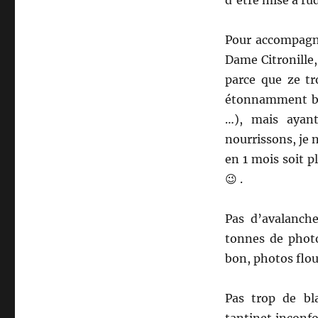
Pour accompagne
Dame Citronille,
parce que ze tr
étonnamment bien
…), mais ayan
nourrissons, je 
en 1 mois soit p
😉 .
Pas d’avalanch
tonnes de photo
bon, photos flo
Pas trop de bl
tantinet inconfo