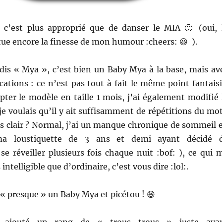
c’est plus approprié que de danser le MIA 🙂 (oui, 
ue encore la finesse de mon humour :cheers: 😆 ).
 dis « Mya », c’est bien un Baby Mya à la base, mais av
ations : ce n’est pas tout à fait le même point fantaisi
ter le modèle en taille 1 mois, j’ai également modifié 
je voulais qu’il y ait suffisamment de répétitions du mot
as clair ? Normal, j’ai un manque chronique de sommeil 
 loustiquette de 3 ans et demi ayant décidé 
e réveiller plusieurs fois chaque nuit :bof: ), ce qui 
intelligible que d’ordinaire, c’est vous dire :lol:.
t « presque » un Baby Mya et picétou ! 😆
t ajouté un rang de « trous trous » juste ava