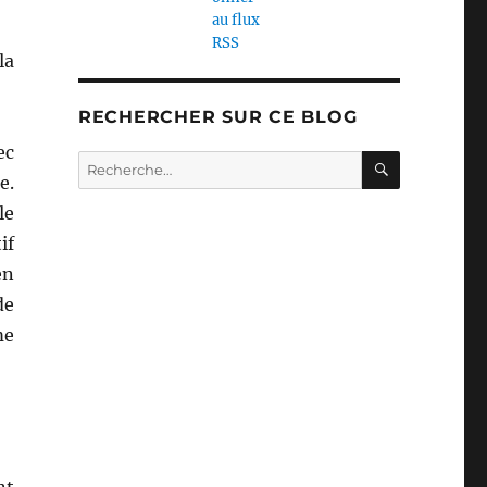
la
RECHERCHER SUR CE BLOG
ec
RECHERC
Recherche
e.
pour :
le
if
en
de
me
nt