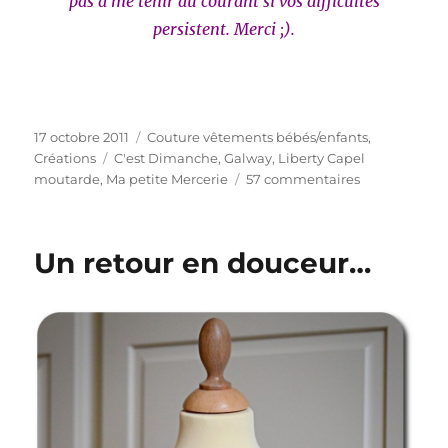
pas à me tenir au courant si vos difficultés
persistent. Merci ;).
Publié
Catégories
17 octobre 2011
Couture vêtements bébés/enfants
,
le
Étiquettes
Créations
C'est Dimanche
,
Galway
,
Liberty Capel
sur
moutarde
,
Ma petite Mercerie
57 commentaires
Un
petit
tour
Un retour en douceur…
en
Irlande…