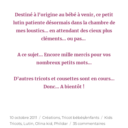
Destiné à l’origine au bébé à venir, ce petit
lutin patiente désormais dans la chambre de
mes loustics… en attendant des cieux plus
cléments… ou pas…
A ce sujet… Encore mille mercis pour vos
nombreux petits mots…
D’autres tricots et cousettes sont en cours…
Donc… A bientôt !
Publié
Catégories
Étiquettes
10 octobre 2011
Créations
,
Tricot bébés/enfants
Kids
le
sur
Tricots
,
Lutin
,
Olina kid
,
Phildar
35 commentaires