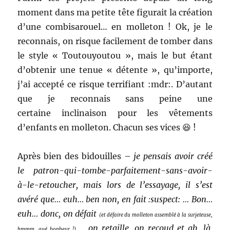
moment dans ma petite tête figurait la création
d’une combisarouel… en molleton ! Ok, je le
reconnais, on risque facilement de tomber dans
le style « Toutouyoutou », mais le but étant
d’obtenir une tenue « détente », qu’importe,
j’ai accepté ce risque terrifiant :mdr:. D’autant
que je reconnais sans peine une
certaine inclinaison pour les vêtements
d’enfants en molleton. Chacun ses vices 😆 !
Après bien des bidouilles –
je pensais avoir créé
le patron-qui-tombe-parfaitement-sans-avoir-
à-le-retoucher, mais lors de l’essayage, il s’est
avéré que… euh… ben non, en fait :suspect: … Bon…
euh… donc, on défait
(et défaire du molleton assemblé à la surjeteuse,
, on retaille, on recoud et ah, là,
hmmm, qué bonheur !)