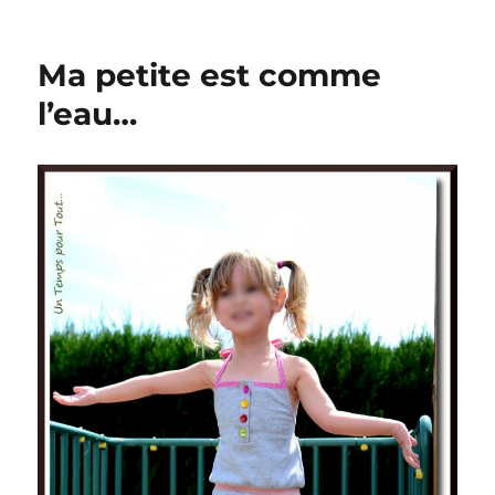
Un
retour
en
Ma petite est comme
douceur…
l’eau…